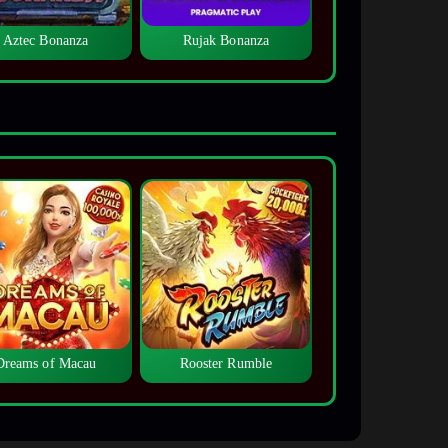
Aztec Bonanza
Rujak Bonanza
Dreams of Macau
Rooster Rumble