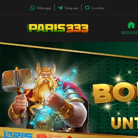
Whatsapp
Telegram
Livechat
BERAN