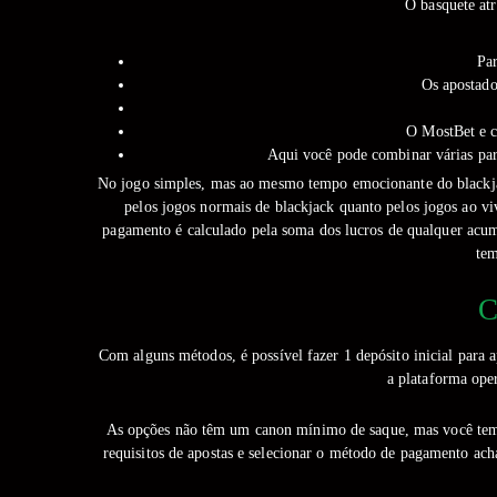
O basquete atr
Par
Os apostado
O MostBet e ca
Aqui você pode combinar várias part
No jogo simples, mas ao mesmo tempo emocionante do blackja
pelos jogos normais de blackjack quanto pelos jogos ao 
pagamento é calculado pela soma dos lucros de qualquer acum
tem
C
Com alguns métodos, é possível fazer 1 depósito inicial para 
a plataforma oper
As opções não têm um canon mínimo de saque, mas você tem 
requisitos de apostas e selecionar o método de pagamento acha