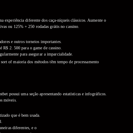
uma experiência diferente dos caça-níqueis clássicos. Aumente o
ivas ou 125% + 250 rodadas grátis no cassino.
dores e outros torneios importantes.
 R$ 2. 500 para o game de cassino.
egularmente para asegurar a imparcialidade.
 sort of maioria dos métodos têm tempo de processamento
bet possui uma seção apresentando estatísticas e infográficos.
os móveis.
tizado que é bem usada.
l.
eiras diferentes, e o