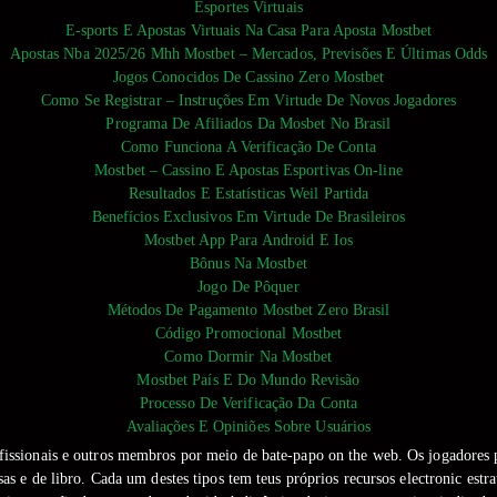
Esportes Virtuais
E-sports E Apostas Virtuais Na Casa Para Aposta Mostbet
Apostas Nba 2025/26 Mhh Mostbet – Mercados, Previsões E Últimas Odds
Jogos Conocidos De Cassino Zero Mostbet
Como Se Registrar – Instruções Em Virtude De Novos Jogadores
Programa De Afiliados Da Mosbet No Brasil
Como Funciona A Verificação De Conta
Mostbet – Cassino E Apostas Esportivas On-line
Resultados E Estatísticas Weil Partida
Benefícios Exclusivos Em Virtude De Brasileiros
Mostbet App Para Android E Ios
Bônus Na Mostbet
Jogo De Pôquer
Métodos De Pagamento Mostbet Zero Brasil
Código Promocional Mostbet
Como Dormir Na Mostbet
Mostbet País E Do Mundo Revisão
Processo De Verificação Da Conta
Avaliações E Opiniões Sobre Usuários
rofissionais e outros membros por meio de bate-papo on the web. Os jogadores
ssas e de libro. Cada um destes tipos tem teus próprios recursos electronic estr