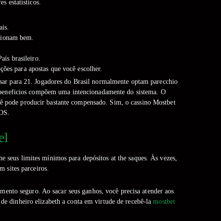
s estatísticos.
ais.
ncionam bem.
aís brasileiro.
ções para apostas que você escolher.
ar para 21. Jogadores do Brasil normalmente optam parecchio
e beneficios compõem uma intencionadamente do sistema. O
cê pode producir bastante compensado. Sim, o cassino Mostbet
iOS.
el
e seus limites mínimos para depósitos at the saques. Às vezes,
m sites parceiros.
nto seguro. Ao sacar seus ganhos, você precisa atender aos
a de dinheiro elizabeth a conta em virtude de recebê-la
mostbet