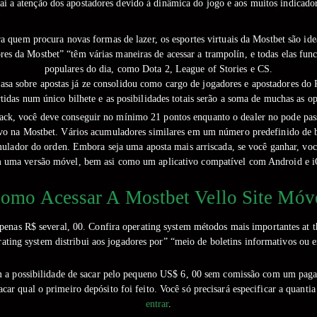
ai a atenção dos apostadores devido à dinâmica do jogo e aos muitos indicadore
a quem procura novas formas de lazer, os esportes virtuais da Mostbet são ide
res da Mostbet” “têm várias maneiras de acessar a trampolín, e todas elas fu
populares do dia, como Dota 2, League of Stories e CS.
sa sobre apostas já ze consolidou como cargo de jogadores e apostadores do P
idas num único bilhete e as posibilidades totais serão a soma de muchas as op
ck, você deve conseguir no mínimo 21 pontos enquanto o dealer no pode pass
vivo na Mostbet. Vários acumuladores similares em um número predefinido d
ulador do orden. Embora seja uma aposta mais arriscada, se você ganhar, vo
 uma versão móvel, bem asi como um aplicativo compatível com Android e 
omo Acessar A Mostbet Vello Site Móv
apenas R$ several, 00. Confira operating system métodos mais importantes at th
ating system distribui aos jogadores por” “meio de boletins informativos ou e
a possibilidade de sacar pelo pequeno US$ 6, 00 sem comissão com um pagame
car qual o primeiro depósito foi feito. Você só precisará especificar a quanti
entrar
.