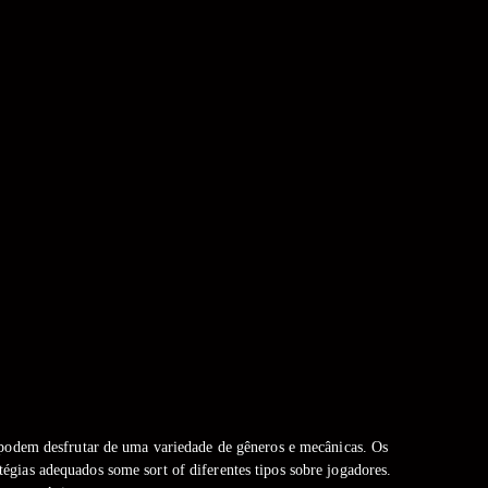
 podem desfrutar de uma variedade de gêneros e mecânicas. Os
atégias adequados some sort of diferentes tipos sobre jogadores.