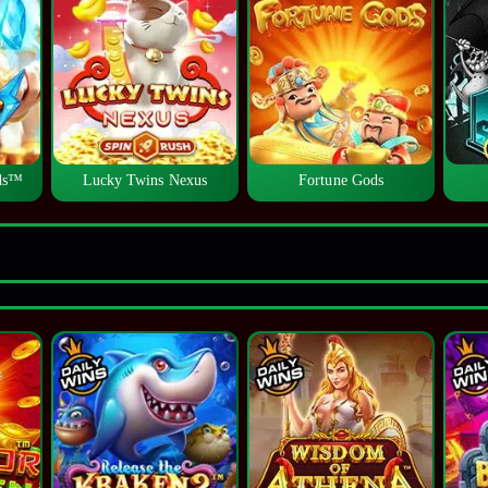
lds™
Lucky Twins Nexus
Fortune Gods