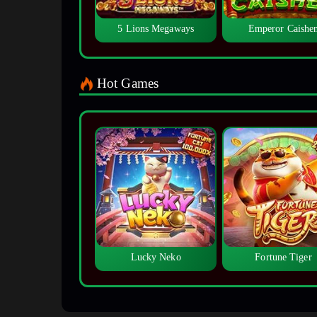
5 Lions Megaways
Emperor Caishe
Hot Games
Lucky Neko
Fortune Tiger