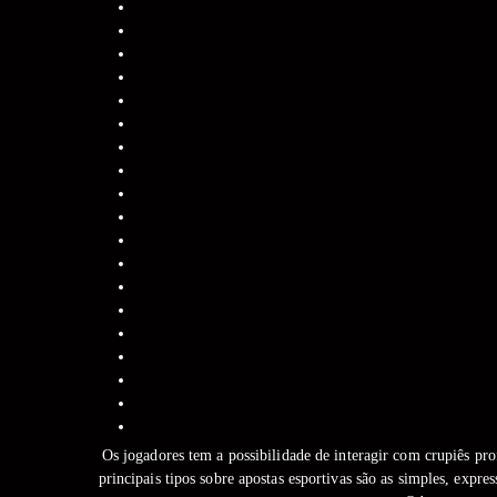
Os jogadores tem a possibilidade de interagir com crupiês p
principais tipos sobre apostas esportivas são as simples, expre