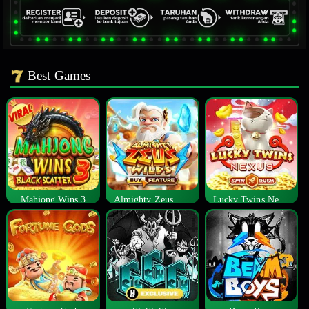
Best Games
Mahjong Wins 3
Almighty Zeus Wilds™
Lucky Twins Nexus