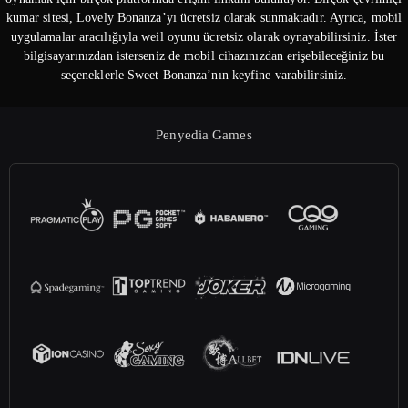
kumar sitesi, Lovely Bonanza’yı ücretsiz olarak sunmaktadır. Ayrıca, mobil
uygulamalar aracılığıyla weil oyunu ücretsiz olarak oynayabilirsiniz. İster
bilgisayarınızdan isterseniz de mobil cihazınızdan erişebileceğiniz bu
seçeneklerle Sweet Bonanza’nın keyfine varabilirsiniz.
Penyedia Games