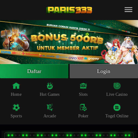
Beranda
Slot Online
Live Casino
Sportsbook
Arcade
Togel Online
Daftar
Login
Poker
Whatsapp
Home
Hot Games
Slots
Live Casino
Telegram
Sports
Arcade
Poker
Togel Online
Livechat