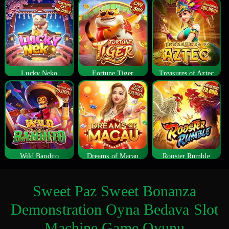
Lucky Neko
Fortune Tiger
Treasures of Aztec
Wild Bandito
Dreams of Macau
Rooster Rumble
Sweet Paz Sweet Bonanza
Demonstration Oyna Bedava Slot
Machine Game Oyunu