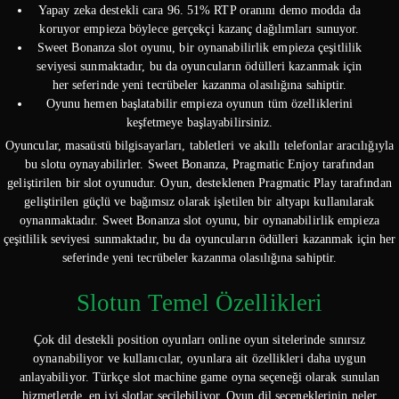
Yapay zeka destekli cara 96. 51% RTP oranını demo modda da
koruyor empieza böylece gerçekçi kazanç dağılımları sunuyor.
Sweet Bonanza slot oyunu, bir oynanabilirlik empieza çeşitlilik
seviyesi sunmaktadır, bu da oyuncuların ödülleri kazanmak için
her seferinde yeni tecrübeler kazanma olasılığına sahiptir.
Oyunu hemen başlatabilir empieza oyunun tüm özelliklerini
keşfetmeye başlayabilirsiniz.
Oyuncular, masaüstü bilgisayarları, tabletleri ve akıllı telefonlar aracılığıyla
bu slotu oynayabilirler. Sweet Bonanza, Pragmatic Enjoy tarafından
geliştirilen bir slot oyunudur. Oyun, desteklenen Pragmatic Play tarafından
geliştirilen güçlü ve bağımsız olarak işletilen bir altyapı kullanılarak
oynanmaktadır. Sweet Bonanza slot oyunu, bir oynanabilirlik empieza
çeşitlilik seviyesi sunmaktadır, bu da oyuncuların ödülleri kazanmak için her
seferinde yeni tecrübeler kazanma olasılığına sahiptir.
Slotun Temel Özellikleri
Çok dil destekli position oyunları online oyun sitelerinde sınırsız
oynanabiliyor ve kullanıcılar, oyunlara ait özellikleri daha uygun
anlayabiliyor. Türkçe slot machine game oyna seçeneği olarak sunulan
hizmetlerde, en iyi slotlar seçilebiliyor. Oyun dil seçeneklerinin neler