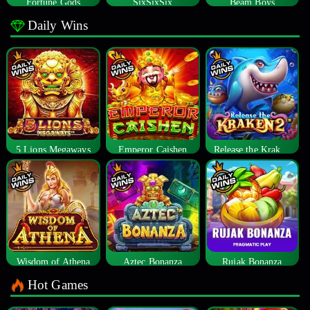
Fortune Gods
SixSixSix
Beam Boys
Daily Wins
5 Lions Megaways
Emperor Caishen
Release the Kraken 2
Wisdom of Athena
Aztec Bonanza
Rujak Bonanza
Hot Games