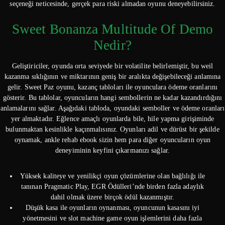
seçeneği neticesinde, gerçek para riski almadan oyunu deneyebilirsiniz.
Sweet Bonanza Multitude Of Demo
Nedir?
Geliştiriciler, oyunda orta seviyede bir volatilite belirlemiştir, bu weil
kazanma sıklığının ve miktarının geniş bir aralıkta değişebileceği anlamına
gelir. Sweet Paz oyunu, kazanç tabloları ile oyunculara ödeme oranlarını
gösterir. Bu tablolar, oyuncuların hangi sembollerin ne kadar kazandırdığını
anlamalarını sağlar. Aşağıdaki tabloda, oyundaki semboller ve ödeme oranları
yer almaktadır. Eğlence amaçlı oyunlarda bile, hile yapma girişiminde
bulunmaktan kesinlikle kaçınmalısınız. Oyunları adil ve dürüst bir şekilde
oynamak, ankle rehab ebook sizin hem para diğer oyuncuların oyun
deneyiminin keyfini çıkarmanızı sağlar.
Yüksek kaliteye ve yenilikçi oyun çözümlerine olan bağlılığı ile
tanınan Pragmatic Play, EGR Ödülleri’nde birden fazla adaylık
dahil olmak üzere birçok ödül kazanmıştır.
Düşük kasa ile oyunların oynanması, oyuncunun kasasını iyi
yönetmesini ve slot machine game oyun işlemlerini daha fazla