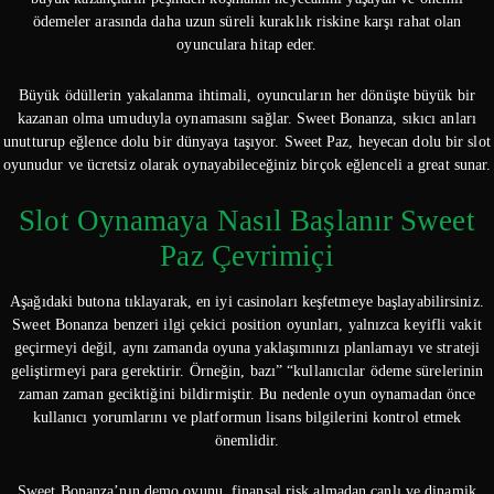
ödemeler arasında daha uzun süreli kuraklık riskine karşı rahat olan
oyunculara hitap eder.
Büyük ödüllerin yakalanma ihtimali, oyuncuların her dönüşte büyük bir
kazanan olma umuduyla oynamasını sağlar. Sweet Bonanza, sıkıcı anları
unutturup eğlence dolu bir dünyaya taşıyor. Sweet Paz, heyecan dolu bir slot
oyunudur ve ücretsiz olarak oynayabileceğiniz birçok eğlenceli a great sunar.
Slot Oynamaya Nasıl Başlanır Sweet
Paz Çevrimiçi
Aşağıdaki butona tıklayarak, en iyi casinoları keşfetmeye başlayabilirsiniz.
Sweet Bonanza benzeri ilgi çekici position oyunları, yalnızca keyifli vakit
geçirmeyi değil, aynı zamanda oyuna yaklaşımınızı planlamayı ve strateji
geliştirmeyi para gerektirir. Örneğin, bazı” “kullanıcılar ödeme sürelerinin
zaman zaman geciktiğini bildirmiştir. Bu nedenle oyun oynamadan önce
kullanıcı yorumlarını ve platformun lisans bilgilerini kontrol etmek
önemlidir.
Sweet Bonanza’nın demo oyunu, finansal risk almadan canlı ve dinamik