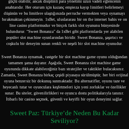
güçlü olabilir, ancak disiplinli para yönetimi uzun vadeli eğlencenin
anahtarıdır. Her oturum için kazanç empieza kayıp limitleri belirlemeyi
düşünün ve bu limitlere ulaştığınızda perruche vermekten veya oynamayı
bırakmaktan çekinmeyin. 1xBet, uluslararası bir on the internet bahis ve on
line casino platformudur ve birçok farklı slot oyununu bünyesinde
bulundurur. “Sweet Bonanza” da 1xBet gibi platformlarda yer alabilen
popüler slot machine oyunlarından biridir. Sweet Bonanza, şaşırtıcı ve
coşkulu bir deneyim sunan renkli ve neşeli bir slot machine oyunudur.
Sweet Bonanza oynamak, rastgele bir slot machine game oyunu olduğundan
tamamen şansa dayanır. Aşağıda, Sweet Bonanza slot machine game
oyununda dikkate alabileceğiniz bazı stratejiler ve taktikler bulacaksınız.
Zamanla, Sweet Bonanza birkaç çeşidi piyasaya sürülmüştür, her biri orijinal
oyuna benzersiz bir dokunuş sunmaktadır. Bu alternatifler, oyunu taze ve
heyecanlı tutar ve oyunculara keşfetmeleri için yeni zorluklar ve özellikler
sunar. Bu siteler, güvenilirlikleri ve oyuncu dostu politikalarıyla tanınır.
İtibarlı bir casino seçmek, güvenli ve keyifli bir oyun deneyimi sağlar.
Sweet Paz: Türkiye’de Neden Bu Kadar
Seviliyor?