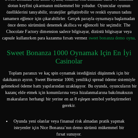
slotun keyfini çıkarmanın mükemmel bir yoludur. Oyuncular oyunun
özelliklerini tanıyabilir, stratejiler geliştirebilir ve renkli oyunun tadını
tamamen eğlence için çıkarabilirler. Gerçek parayla oynamaya başlamadan
önce demo sürümünü denemek akıllıca ve eğlenceli bir seçimdir. The
Chocolate Factory dimension sadece bilgisayar, dizüstü bilgisayar veya
capsule kullanırken para kazanma fırsatı vermez
sweet bonanza demo oyna
.
Sweet Bonanza 1000 Oynamak Için En İyi
Casinolar
Toplam paranızı ve kaç spin oynamak istediğinizi düşünmek için bir
dakikanızı ayırın. Sweet Bienestar 1000, yenilikçi spread ödeme sistemiyle
geleneksel ödeme hattı yapılarından uzaklaşıyor. Bu oyunda, oyuncuların bir
kazanç elde etmek için konumlarına veya hizalanmalarına bakılmaksızın
makaraların herhangi bir yerine en az 8 eşleşen sembol yerleştirmeleri
gerekir.
Oyunda yeni olanlar veya finansal risk almadan pratik yapmak
isteyenler için Nice Bonanza’nın demo sürümü mükemmel bir
fırsat sunuyor.