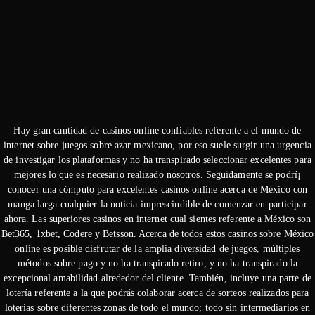
Hay gran cantidad de casinos online confiables referente a el mundo de
internet sobre juegos sobre azar mexicano, por eso suele surgir una urgencia
de investigar los plataformas y no ha transpirado seleccionar excelentes para
mejores lo que es necesario realizado nosotros. Seguidamente se podrí¡
conocer una cómputo para excelentes casinos online acerca de México con
manga larga cualquier la noticia imprescindible de comenzar en participar
ahora. Las superiores casinos en internet cual sientes referente a México son
Bet365, 1xbet, Codere y Betsson. Acerca de todos estos casinos sobre México
online es posible disfrutar de la amplia diversidad de juegos, múltiples
métodos sobre pago y no ha transpirado retiro, y no ha transpirado la
excepcional amabilidad alrededor del cliente. También, incluye una parte de
lotería referente a la que podrás colaborar acerca de sorteos realizados para
loterías sobre diferentes zonas de todo el mundo; todo sin intermediarios en