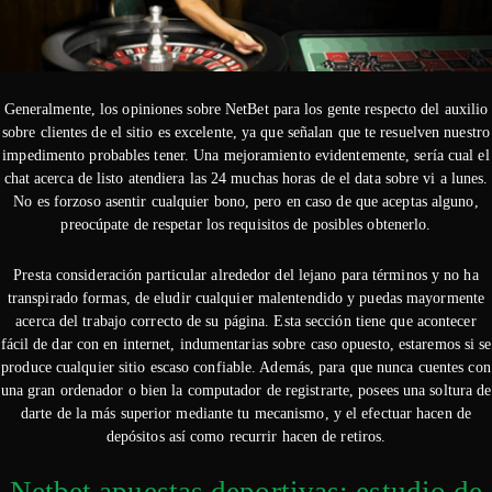
Generalmente, los opiniones sobre NetBet para los gente respecto del auxilio
sobre clientes de el sitio es excelente, ya que señalan que te resuelven nuestro
impedimento probables tener. Una mejoramiento evidentemente, sería cual el
chat acerca de listo atendiera las 24 muchas horas de el data sobre vi a lunes.
No es forzoso asentir cualquier bono, pero en caso de que aceptas alguno,
preocúpate de respetar los requisitos de posibles obtenerlo.
Presta consideración particular alrededor del lejano para términos y no ha
transpirado formas, de eludir cualquier malentendido y puedas mayormente
acerca del trabajo correcto de su página. Esta sección tiene que acontecer
fácil de dar con en internet, indumentarias sobre caso opuesto, estaremos si se
produce cualquier sitio escaso confiable. Además, para que nunca cuentes con
una gran ordenador o bien la computador de registrarte, posees una soltura de
darte de la más superior mediante tu mecanismo, y el efectuar hacen de
depósitos así­ como recurrir hacen de retiros.