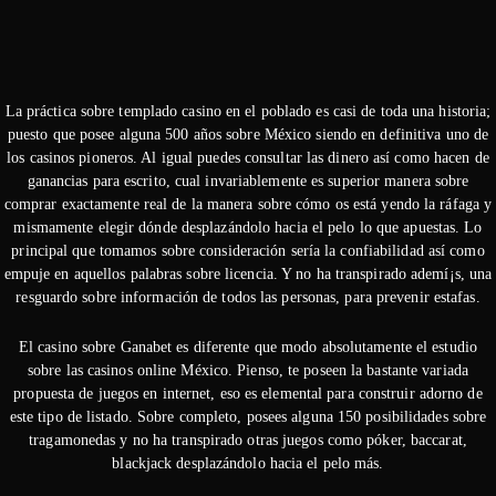
La práctica sobre templado casino en el poblado es casi de toda una historia;
puesto que posee alguna 500 años sobre México siendo en definitiva uno de
los casinos pioneros. Al igual puedes consultar las dinero así­ como hacen de
ganancias para escrito, cual invariablemente es superior manera sobre
comprar exactamente real de la manera sobre cómo os está yendo la ráfaga y
mismamente elegir dónde desplazándolo hacia el pelo lo que apuestas. Lo
principal que tomamos sobre consideración serí­a la confiabilidad así­ como
empuje en aquellos palabras sobre licencia. Y no ha transpirado ademí¡s, una
resguardo sobre información de todos las personas, para prevenir estafas.
El casino sobre Ganabet es diferente que modo absolutamente el estudio
sobre las casinos online México. Pienso, te poseen la bastante variada
propuesta de juegos en internet, eso es elemental para construir adorno de
este tipo de listado. Sobre completo, posees alguna 150 posibilidades sobre
tragamonedas y no ha transpirado otras juegos como póker, baccarat,
blackjack desplazándolo hacia el pelo más.