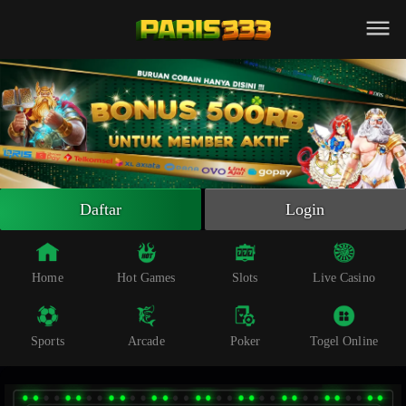
Beranda
Slot Online
Live Casino
Sportsbook
Arcade
Togel Online
Daftar
Login
Poker
Whatsapp
Home
Hot Games
Slots
Live Casino
Telegram
Sports
Arcade
Poker
Togel Online
Livechat