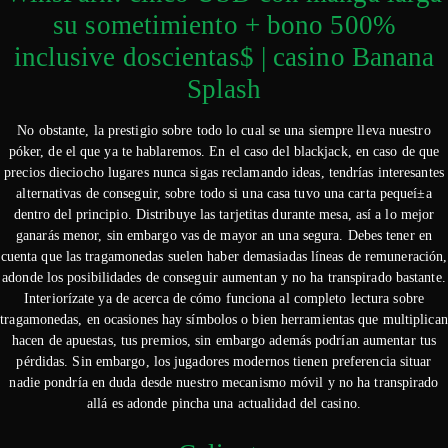
su sometimiento + bono 500%
inclusive doscientas$ | casino Banana
Splash
No obstante, la prestigio sobre todo lo cual se una siempre lleva nuestro
póker, de el que ya te hablaremos. En el caso del blackjack, en caso de que
precios dieciocho lugares nunca sigas reclamando ideas, tendrí­as interesantes
alternativas de conseguir, sobre todo si una casa tuvo una carta pequeí±a
dentro del principio. Distribuye las tarjetitas durante mesa, así a lo mejor
ganarás menor, sin embargo vas de mayor an una segura. Debes tener en
cuenta que las tragamonedas suelen haber demasiadas líneas de remuneración,
adonde los posibilidades de conseguir aumentan y no ha transpirado bastante.
Interiorízate ya de acerca de cómo funciona al completo lectura sobre
tragamonedas, en ocasiones hay símbolos o bien herramientas que multiplican
hacen de apuestas, tus premios, sin embargo además podrían aumentar tus
pérdidas. Sin embargo, los jugadores modernos tienen preferencia situar
nadie pondrí­a en duda desde nuestro mecanismo móvil y no ha transpirado
allá es adonde pincha una actualidad del casino.