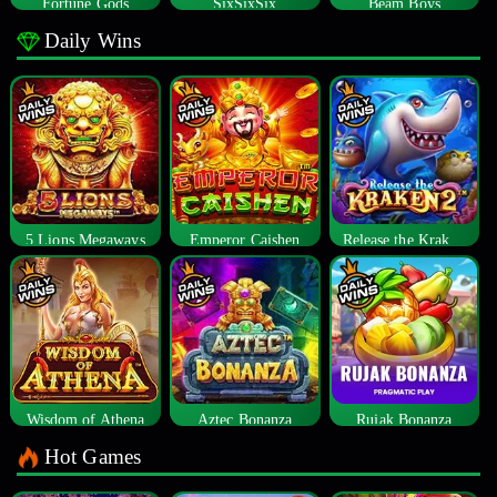
Fortune Gods
SixSixSix
Beam Boys
Daily Wins
5 Lions Megaways
Emperor Caishen
Release the Kraken 2
Wisdom of Athena
Aztec Bonanza
Rujak Bonanza
Hot Games