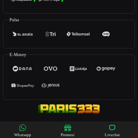
Pulsa
E-Money
©2024
Paris333
. All rights reserved | 18+
Whatsapp
Promosi
Livechat