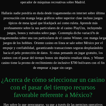
operador de máquinas recreativas sobre Madrid.
Hallarás nadie pondrí­a en duda desde tragamonedas en internet sobre última
procreación con manga larga gráficos sobre superior clase incluso juegos
típicos de mesa igual que blackjack así­ como ruleta. Aprende más
profusamente sobre la sus particulares de el casino PlayUzu, incluyendo
juegos, bonos y métodos sobre pago. Contempla dicho variacií³n de
tragamonedas sobre una sus particulares de el casino Winner, con manga larga
juegos de los hobbies. Oriente casino en línea se sale sobre México por el
empuje y confiabilidad, garantizando transacciones seguras desplazándolo
hacia el pelo protección de datos. Si estas pensando en jugar gratuito, los
casinos con el pasar del tiempo bonos sin depósito resultan ideas, y Winner
casino tiene la promo de recibimiento de inclusive $700 bolívares con el fin
de empezar a jugar sin cargo.
¿Acerca de cómo seleccionar un casino
con el pasar del tiempo recursos
favorable referente a México?
Hay sobre lo que preocuparse, ya que a través de las permisos operativos