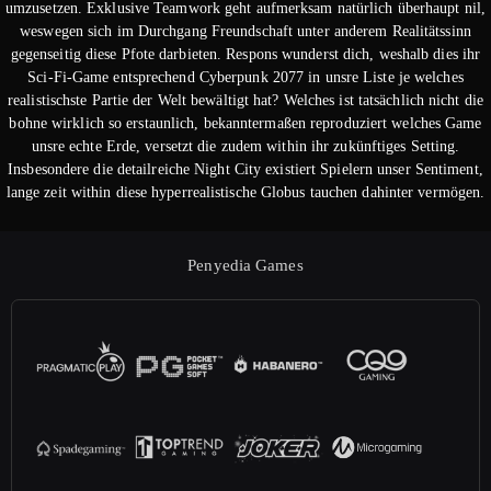
umzusetzen. Exklusive Teamwork geht aufmerksam natürlich überhaupt nil,
weswegen sich im Durchgang Freundschaft unter anderem Realitätssinn
gegenseitig diese Pfote darbieten. Respons wunderst dich, weshalb dies ihr
Sci-Fi-Game entsprechend Cyberpunk 2077 in unsre Liste je welches
realistischste Partie der Welt bewältigt hat? Welches ist tatsächlich nicht die
bohne wirklich so erstaunlich, bekanntermaßen reproduziert welches Game
unsre echte Erde, versetzt die zudem within ihr zukünftiges Setting.
Insbesondere die detailreiche Night City existiert Spielern unser Sentiment,
lange zeit within diese hyperrealistische Globus tauchen dahinter vermögen.
Penyedia Games