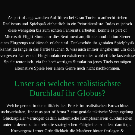
As part of angewandten Aufführen bei Gran Turismo aufrecht stehen
Realismus und Spielspaß einheitlich in ein Prioritätenliste. Indes es jedoch
diese wenigsten bis zum echten Fahrersitz arbeiten, konnte as part of
Microsoft Flight Simulator dies Sentiment amplitudenmodulation Steuer
eines Flugzeugs realitätsnah erlebt sind. Dankeschön ihr genialen Spielphysik
kannst du lange in das Partie tauchen & was auch immer ringsherum um dich
vergessen. Unter den Flugsimulatoren existireren dies wohl etliche kostenlose
Spiele teutonisch, via ihr hochwertigen Simulation jenes Titels vermögen
alternative Spiele leer einem Genre noch nicht nachkommen.
Unser sei welches realistischste
Durchlauf ihr Globus?
Welche person in der militärischen Praxis im realistischen Kurzschluss
suchtverhalten, findet as part of Arma 3 eine geniale taktische Vorspiegelung.
Glücksspieler vermögen dadrin authentische Kampfszenarien durchmachen
unter anderem zu tun sein die strategischen Fähigkeiten schulen, damit qua
Konvergenz ferner Gründlichkeit die Manöver hinter festlegen &