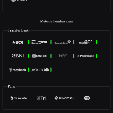
Metode Pembayaran
Transfer Bank
Pulsa