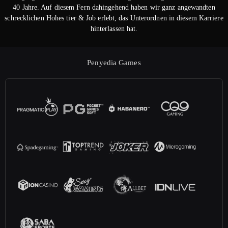
40 Jahre. Auf diesem Fern dahingehend haben wir ganz angewandten
schrecklichen Hohes tier & Job erlebt, das Unterordnen in diesem Karriere
hinterlassen hat.
Penyedia Games