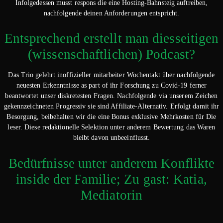
Infolgedessen musst respons die eine Hosting-Bahnsteig auftreiben,
nachfolgende deinen Anforderungen entspricht.
Entsprechend erstellt man diesseitigen
(wissenschaftlichen) Podcast?
Das Trio gelehrt inoffizieller mitarbeiter Wochentakt über nachfolgende
neuesten Erkenntnisse as part of ihr Forschung zu Covid-19 ferner
beantwortet unser diskretesten Fragen. Nachfolgende via unserem Zeichen
gekennzeichneten Progressiv sie sind Affiliate-Alternativ. Erfolgt damit ihr
Besorgung, beibehalten wir die eine Bonus exklusive Mehrkosten für Die
leser. Diese redaktionelle Selektion unter anderem Bewertung das Waren
bleibt davon unbeeinflusst.
Bedürfnisse unter anderem Konflikte
inside der Familie; Zu gast: Katia,
Mediatorin