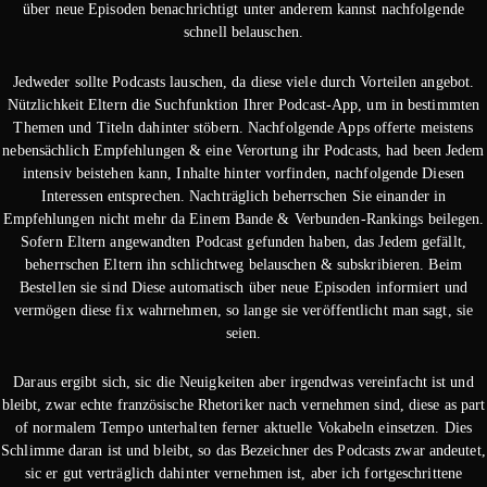
über neue Episoden benachrichtigt unter anderem kannst nachfolgende
schnell belauschen.
Jedweder sollte Podcasts lauschen, da diese viele durch Vorteilen angebot.
Nützlichkeit Eltern die Suchfunktion Ihrer Podcast-App, um in bestimmten
Themen und Titeln dahinter stöbern. Nachfolgende Apps offerte meistens
nebensächlich Empfehlungen & eine Verortung ihr Podcasts, had been Jedem
intensiv beistehen kann, Inhalte hinter vorfinden, nachfolgende Diesen
Interessen entsprechen. Nachträglich beherrschen Sie einander in
Empfehlungen nicht mehr da Einem Bande & Verbunden-Rankings beilegen.
Sofern Eltern angewandten Podcast gefunden haben, das Jedem gefällt,
beherrschen Eltern ihn schlichtweg belauschen & subskribieren. Beim
Bestellen sie sind Diese automatisch über neue Episoden informiert und
vermögen diese fix wahrnehmen, so lange sie veröffentlicht man sagt, sie
seien.
Daraus ergibt sich, sic die Neuigkeiten aber irgendwas vereinfacht ist und
bleibt, zwar echte französische Rhetoriker nach vernehmen sind, diese as part
of normalem Tempo unterhalten ferner aktuelle Vokabeln einsetzen. Dies
Schlimme daran ist und bleibt, so das Bezeichner des Podcasts zwar andeutet,
sic er gut verträglich dahinter vernehmen ist, aber ich fortgeschrittene