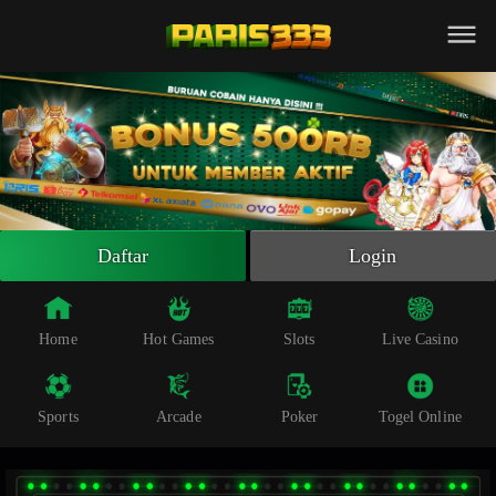
Beranda
Slot Online
Live Casino
Sportsbook
Arcade
Togel Online
Daftar
Login
Poker
Whatsapp
Home
Hot Games
Slots
Live Casino
Telegram
Sports
Arcade
Poker
Togel Online
Livechat